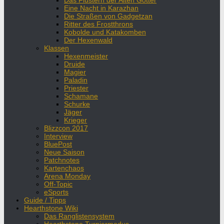
Das Flüstern der Alten Götter
Eine Nacht in Karazhan
Die Straßen von Gadgetzan
Ritter des Frostthrons
Kobolde und Katakomben
Der Hexenwald
Klassen
Hexenmeister
Druide
Magier
Paladin
Priester
Schamane
Schurke
Jäger
Krieger
Blizzcon 2017
Interview
BluePost
Neue Saison
Patchnotes
Kartenchaos
Arena Monday
Off-Topic
eSports
Guide / Tipps
Hearthstone Wiki
Das Ranglistensystem