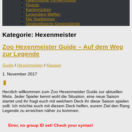
Hearthstone Turniermodus
Quests
Kartenrücken
Legendäre Waffen
Die Spellstones
Unidentifizierte Gegenstände
Kategorie:
Hexenmeister
Zoo Hexenmeister Guide – Auf dem Weg
zur Legende
Guide
/
Hexenmeister
/
Klassen
1. November 2017
2
Herzlich willkommen zum Zoo Hexenmeister Guide zur aktuellen
Meta. Jeder Spieler kennt wohl die Situation, eine neue Saison
startet und ihr fragt euch mit welchem Deck ihr diese Saison spielen
sollt. Ich möchte euch mit diesem Deck helfen, eurem Ziel den Rang
Legende zu erreichen näher zu kommen.
Error, no group ID set! Check your syntax!