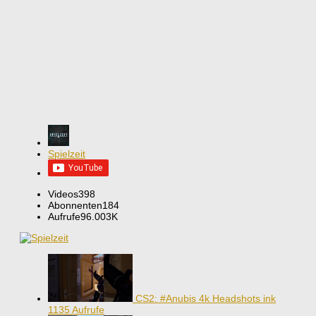
Spielzeit
Videos
398
Abonnenten
184
Aufrufe
96.003K
CS2: #Anubis 4k Headshots ink
1135 Aufrufe