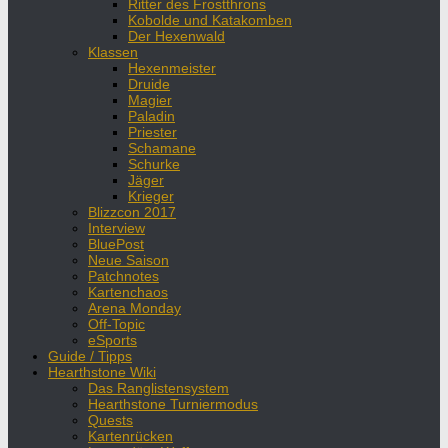
Ritter des Frostthrons
Kobolde und Katakomben
Der Hexenwald
Klassen
Hexenmeister
Druide
Magier
Paladin
Priester
Schamane
Schurke
Jäger
Krieger
Blizzcon 2017
Interview
BluePost
Neue Saison
Patchnotes
Kartenchaos
Arena Monday
Off-Topic
eSports
Guide / Tipps
Hearthstone Wiki
Das Ranglistensystem
Hearthstone Turniermodus
Quests
Kartenrücken