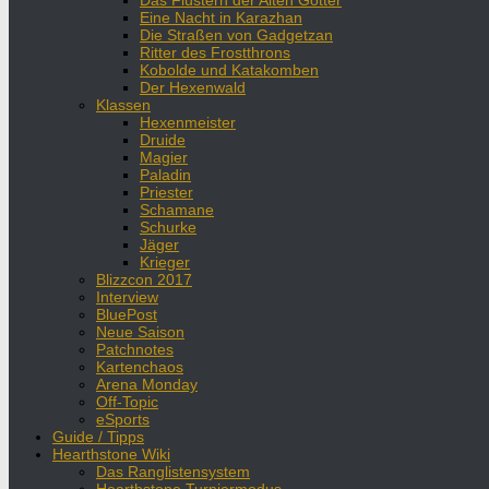
Das Flüstern der Alten Götter
Eine Nacht in Karazhan
Die Straßen von Gadgetzan
Ritter des Frostthrons
Kobolde und Katakomben
Der Hexenwald
Klassen
Hexenmeister
Druide
Magier
Paladin
Priester
Schamane
Schurke
Jäger
Krieger
Blizzcon 2017
Interview
BluePost
Neue Saison
Patchnotes
Kartenchaos
Arena Monday
Off-Topic
eSports
Guide / Tipps
Hearthstone Wiki
Das Ranglistensystem