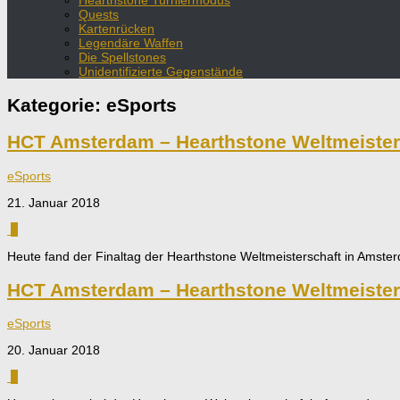
Hearthstone Turniermodus
Quests
Kartenrücken
Legendäre Waffen
Die Spellstones
Unidentifizierte Gegenstände
Kategorie:
eSports
HCT Amsterdam – Hearthstone Weltmeisters
eSports
21. Januar 2018
0
Heute fand der Finaltag der Hearthstone Weltmeisterschaft in Amste
HCT Amsterdam – Hearthstone Weltmeisters
eSports
20. Januar 2018
0