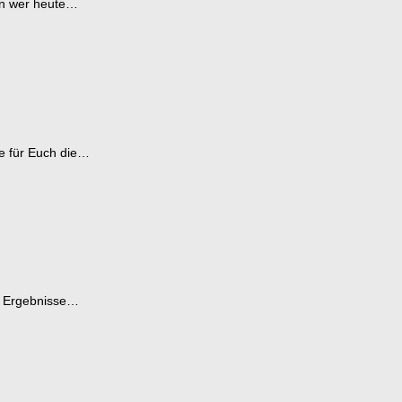
den wer heute…
e für Euch die…
ie Ergebnisse…