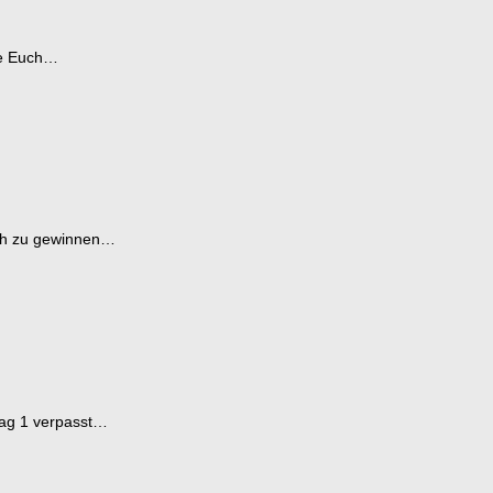
ebe Euch…
atch zu gewinnen…
Tag 1 verpasst…