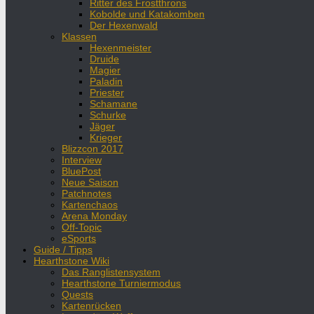
Ritter des Frostthrons
Kobolde und Katakomben
Der Hexenwald
Klassen
Hexenmeister
Druide
Magier
Paladin
Priester
Schamane
Schurke
Jäger
Krieger
Blizzcon 2017
Interview
BluePost
Neue Saison
Patchnotes
Kartenchaos
Arena Monday
Off-Topic
eSports
Guide / Tipps
Hearthstone Wiki
Das Ranglistensystem
Hearthstone Turniermodus
Quests
Kartenrücken