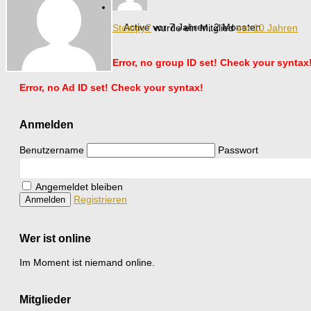
Active vor 7 Jahren, 2 Monaten
Stompy7
wurde ein Mitglied
vor 10 Jahren
Error, no group ID set! Check your syntax
Error, no Ad ID set! Check your syntax!
Anmelden
Benutzername
Passwort
Angemeldet bleiben
Registrieren
Wer ist online
Im Moment ist niemand online.
Mitglieder