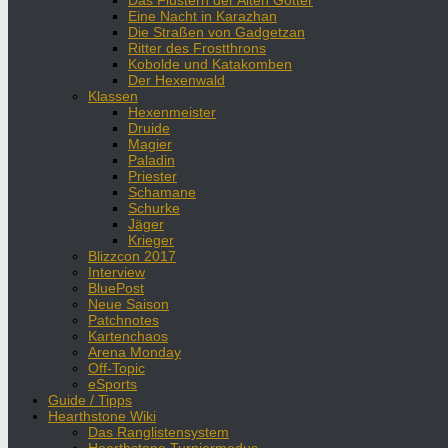
Das Flüstern der Alten Götter
Eine Nacht in Karazhan
Die Straßen von Gadgetzan
Ritter des Frostthrons
Kobolde und Katakomben
Der Hexenwald
Klassen
Hexenmeister
Druide
Magier
Paladin
Priester
Schamane
Schurke
Jäger
Krieger
Blizzcon 2017
Interview
BluePost
Neue Saison
Patchnotes
Kartenchaos
Arena Monday
Off-Topic
eSports
Guide / Tipps
Hearthstone Wiki
Das Ranglistensystem