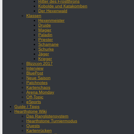
Ritter des Frostthrons
Kobolde und Katakomben
Der Hexenwald
Klassen
Hexenmeister
Druide
Magier
Paladin
Priester
Schamane
Schurke
Jäger
Krieger
Blizzcon 2017
Interview
BluePost
Neue Saison
Patchnotes
Kartenchaos
Arena Monday
Off-Topic
eSports
Guide / Tipps
Hearthstone Wiki
Das Ranglistensystem
Hearthstone Turniermodus
Quests
Kartenrücken