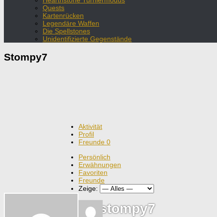
Hearthstone Turniermodus
Quests
Kartenrücken
Legendäre Waffen
Die Spellstones
Unidentifizierte Gegenstände
Stompy7
Aktivität
Profil
Freunde
0
Persönlich
Erwähnungen
Favoriten
Freunde
Zeige:
@stompy7