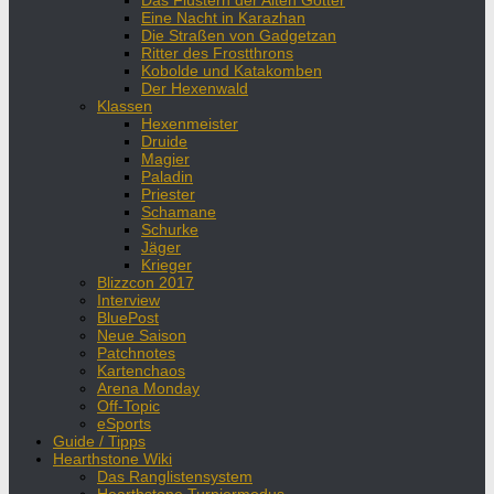
Das Flüstern der Alten Götter
Eine Nacht in Karazhan
Die Straßen von Gadgetzan
Ritter des Frostthrons
Kobolde und Katakomben
Der Hexenwald
Klassen
Hexenmeister
Druide
Magier
Paladin
Priester
Schamane
Schurke
Jäger
Krieger
Blizzcon 2017
Interview
BluePost
Neue Saison
Patchnotes
Kartenchaos
Arena Monday
Off-Topic
eSports
Guide / Tipps
Hearthstone Wiki
Das Ranglistensystem