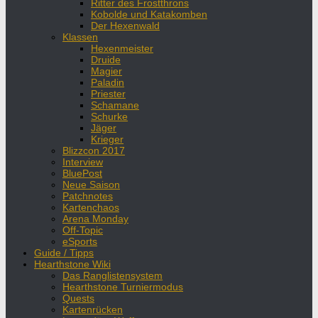
Ritter des Frostthrons
Kobolde und Katakomben
Der Hexenwald
Klassen
Hexenmeister
Druide
Magier
Paladin
Priester
Schamane
Schurke
Jäger
Krieger
Blizzcon 2017
Interview
BluePost
Neue Saison
Patchnotes
Kartenchaos
Arena Monday
Off-Topic
eSports
Guide / Tipps
Hearthstone Wiki
Das Ranglistensystem
Hearthstone Turniermodus
Quests
Kartenrücken