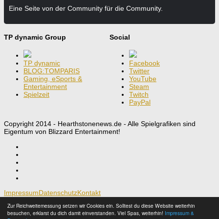
Eine Seite von der Community für die Community.
TP dynamic Group
Social
TP dynamic
Facebook
BLOG:TOMPARIS
Twitter
Gaming, eSports &
YouTube
Entertainment
Steam
Spielzeit
Twitch
PayPal
Copyright 2014 - Hearthstonenews.de - Alle Spielgrafiken sind
Eigentum von Blizzard Entertainment!
Impressum
Datenschutz
Kontakt
Zur Reichweitemessung setzen wir Cookies ein. Solltest du diese Website weiterhin
Hearthstone®: Heroes of Warcraft™
besuchen, erklarst du dich damit einverstanden. Viel Spas, weiterhin!
Impressum &