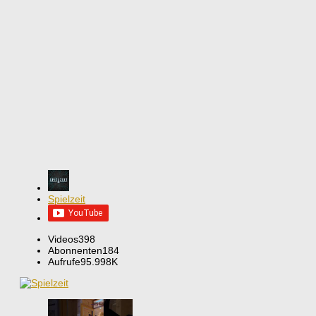
Spielzeit
Videos
398
Abonnenten
184
Aufrufe
95.998K