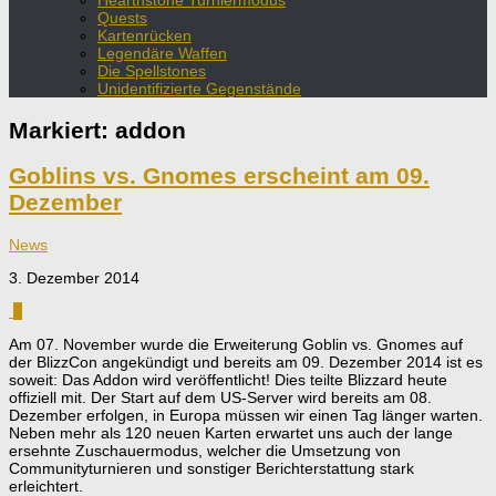
Hearthstone Turniermodus
Quests
Kartenrücken
Legendäre Waffen
Die Spellstones
Unidentifizierte Gegenstände
Markiert:
addon
Goblins vs. Gnomes erscheint am 09.
Dezember
News
3. Dezember 2014
0
Am 07. November wurde die Erweiterung Goblin vs. Gnomes auf
der BlizzCon angekündigt und bereits am 09. Dezember 2014 ist es
soweit: Das Addon wird veröffentlicht! Dies teilte Blizzard heute
offiziell mit. Der Start auf dem US-Server wird bereits am 08.
Dezember erfolgen, in Europa müssen wir einen Tag länger warten.
Neben mehr als 120 neuen Karten erwartet uns auch der lange
ersehnte Zuschauermodus, welcher die Umsetzung von
Communityturnieren und sonstiger Berichterstattung stark
erleichtert.