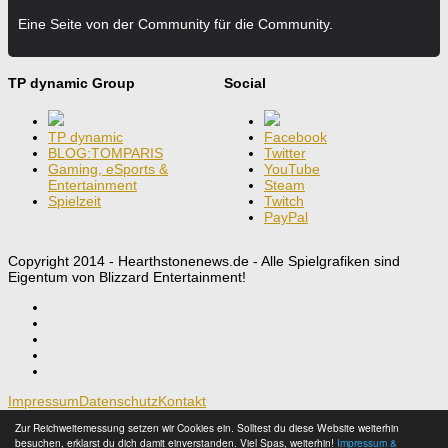
Eine Seite von der Community für die Community.
TP dynamic Group
Social
TP dynamic
Facebook
BLOG:TOMPARIS
Twitter
Gaming, eSports &
YouTube
Entertainment
Steam
Spielzeit
Twitch
PayPal
Copyright 2014 - Hearthstonenews.de - Alle Spielgrafiken sind
Eigentum von Blizzard Entertainment!
Impressum
Datenschutz
Kontakt
Zur Reichweitemessung setzen wir Cookies ein. Solltest du diese Website weiterhin
Hearthstone®: Heroes of Warcraft™
besuchen, erklarst du dich damit einverstanden. Viel Spas, weiterhin!
Impressum &