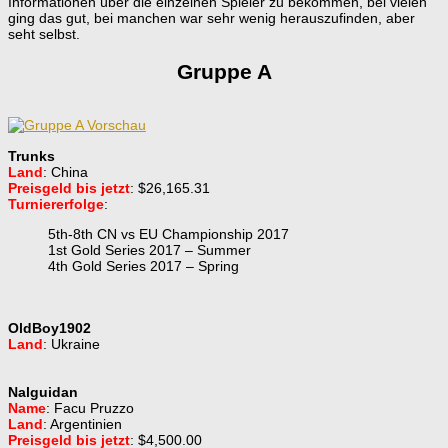
Informationen über die einzelnen Spieler zu bekommen, bei vielen
ging das gut, bei manchen war sehr wenig herauszufinden, aber
seht selbst.
Gruppe A
Trunks
Land
: China
Preisgeld bis jetzt
: $26,165.31
Turniererfolge
:
5th-8th CN vs EU Championship 2017
1st Gold Series 2017 – Summer
4th Gold Series 2017 – Spring
OldBoy1902
Land
: Ukraine
Nalguidan
Name
: Facu Pruzzo
Land
: Argentinien
Preisgeld bis jetzt
: $4,500.00