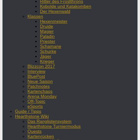
Ritter des Frostthrons
Kobolde und Katakomben
Der Hexenwald
Klassen
Hexenmeister
Druide
Magier
Paladin
Priester
Schamane
Schurke
Jäger
Krieger
Blizzcon 2017
Interview
BluePost
Neue Saison
Patchnotes
Kartenchaos
Arena Monday
Off-Topic
eSports
Guide / Tipps
Hearthstone Wiki
Das Ranglistensystem
Hearthstone Turniermodus
Quests
Kartenrücken