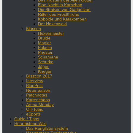
Das Flüstern der Alten Götter
Eine Nacht in Karazhan
Die Straßen von Gadgetzan
Ritter des Frostthrons
Kobolde und Katakomben
Der Hexenwald
Klassen
Hexenmeister
Druide
Magier
Paladin
Priester
Schamane
Schurke
Jäger
Krieger
Blizzcon 2017
Interview
BluePost
Neue Saison
Patchnotes
Kartenchaos
Arena Monday
Off-Topic
eSports
Guide / Tipps
Hearthstone Wiki
Das Ranglistensystem