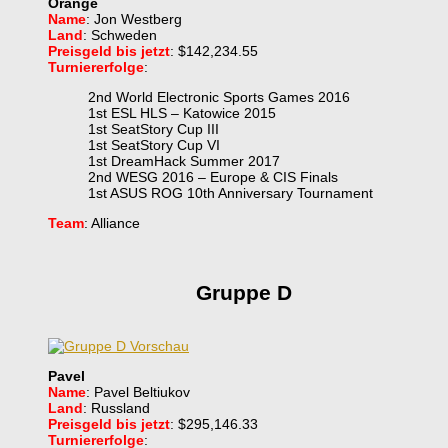
Orange
Name
: Jon Westberg
Land
: Schweden
Preisgeld bis jetzt
: $142,234.55
Turniererfolge
:
2nd World Electronic Sports Games 2016
1st ESL HLS – Katowice 2015
1st SeatStory Cup III
1st SeatStory Cup VI
1st DreamHack Summer 2017
2nd WESG 2016 – Europe & CIS Finals
1st ASUS ROG 10th Anniversary Tournament
Team
: Alliance
Gruppe D
Pavel
Name
: Pavel Beltiukov
Land
: Russland
Preisgeld bis jetzt
: $295,146.33
Turniererfolge
: