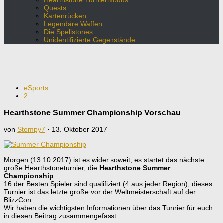
Hearthstone Turniermodus
Quests
Kartenrücken
Legendäre Waffen
Die Spellstones
Unidentifizierte Gegenstände
eSports
2
Hearthstone Summer Championship Vorschau
von
Stompy7
·
13. Oktober 2017
Morgen (13.10.2017) ist es wider soweit, es startet das nächste
große Hearthstoneturnier, die
Hearthstone Summer
Championship
.
16 der Besten Spieler sind qualifiziert (4 aus jeder Region), dieses
Turnier ist das letzte große vor der Weltmeisterschaft auf der
BlizzCon.
Wir haben die wichtigsten Informationen über das Tunrier für euch
in diesen Beitrag zusammengefasst.