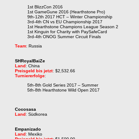
1st BlizzCon 2016
1st GameGune 2016 (Hearthstone Pro)
9th-12th 2017 HCT – Winter Championship
3rd-4th CN vs EU Championship 2017
1st Hearthstone Champions League Season 2
1st Kinguin for Charity with PaySafeCard
3rd-4th ONOG Summer Circuit Finals
Team
: Russia
SHRoyalBaiZe
Land
: China
Preisgeld bis jetzt
: $2,532.66
Turniererfolge
:
5th-8th Gold Series 2017 – Summer
5th-8th Hearthstone Wild Open 2017
Cocosasa
Land
: Südkorea
Empanizado
Land
: Mexiko