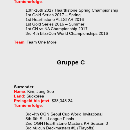
Turniererfolge
:
13th-16th 2017 Hearthstone Spring Championship
1st Gold Series 2017 – Spring
1st Hearthstone ALLSTAR 2016
1st Gold Series 2016 – Summer
1st CN vs NA Championship 2017
3rd-4th BlizzCon World Championships 2016
Team
: Team One More
Gruppe C
Surrender
Name
: Kim, Jung Soo
Land
: Südkorea
Preisgeld bis jetzt
: $38,048.24
Turniererfolge
:
3rd-4th OGN Seoul Cup World Invitational
5th-6th SL i-League Finals
2nd OGN Hearthstone Masters KR Season 3
3rd Vulcun Deckmasters #1 (Playoffs)