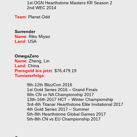
1st OGN Hearthstone Masters KR Season 2
2nd WEC 2014
Team
: Planet Odd
Surrender
Name
: Riku Miyao
Land
: USA
OmegaZero
Name
: Zheng, Lin
Land
: China
Preisgeld bis jetzt
: $76,479.19
Turniererfolge
:
9th-12th BlizzCon 2016
1st Gold Series 2016 – Grand Finals
Win CN vs NA Championship 2017
13th-16th 2017 HCT – Winter Championship
3rd-4th Titanar Hearthstone Elite Invitational 2017
4th Gold Series 2017 – Summer
5th-8th Hearthstone Global Games 2017
5th-8th CN vs EU Championship 2017