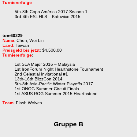
Turniererfolge
:
5th-8th Copa América 2017 Season 1
3rd-4th ESL HLS – Katowice 2015
tom60229
Name
: Chen, Wei Lin
Land
: Taiwan
Preisgeld bis jetzt
: $4,500.00
Turniererfolge
:
1st SEA Major 2016 – Malaysia
1st IronForum Night Hearthstone Tournament
2nd Celestial Invitational #1
13th-16th BlizzCon 2014
5th-8th Asia-Pacific Winter Playoffs 2017
1st ONOG Summer Circuit Finals
1st ASUS ROG Summer 2015 Hearthstone
Team
: Flash Wolves
Gruppe B