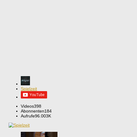
Spielzeit
Videos
398
Abonnenten
184
Aufrufe
96.003K