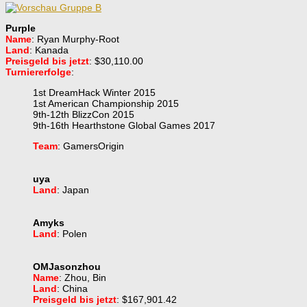
Purple
Name
: Ryan Murphy-Root
Land
: Kanada
Preisgeld bis jetzt
: $30,110.00
Turniererfolge
:
1st DreamHack Winter 2015
1st American Championship 2015
9th-12th BlizzCon 2015
9th-16th Hearthstone Global Games 2017
Team
: GamersOrigin
uya
Land
: Japan
Amyks
Land
: Polen
OMJasonzhou
Name
: Zhou, Bin
Land
: China
Preisgeld bis jetzt
: $167,901.42