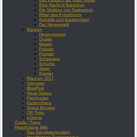
Das Flüstern der Alten Götter
Eine Nacht in Karazhan
Die Straßen von Gadgetzan
Ritter des Frostthrons
Kobolde und Katakomben
Der Hexenwald
Klassen
Hexenmeister
Druide
Magier
Paladin
Priester
Schamane
Schurke
Jäger
Krieger
Blizzcon 2017
Interview
BluePost
Neue Saison
Patchnotes
Kartenchaos
Arena Monday
Off-Topic
eSports
Guide / Tipps
Hearthstone Wiki
Das Ranglistensystem