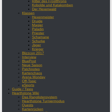
Ritter des Frostthrons
Kobolde und Katakomben
Der Hexenwald
Klassen
Hexenmeister
Druide
Magier
Paladin
Priester
Schamane
Schurke
Jäger
Krieger
Blizzcon 2017
Interview
BluePost
Neue Saison
Patchnotes
Kartenchaos
Arena Monday
Off-Topic
eSports
Guide / Tipps
Hearthstone Wiki
Das Ranglistensystem
Hearthstone Turniermodus
Quests
Kartenrücken