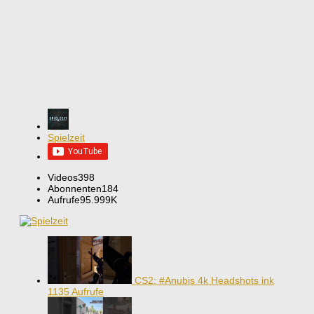
Spielzeit
Videos
398
Abonnenten
184
Aufrufe
95.999K
CS2: #Anubis 4k Headshots ink
1135 Aufrufe