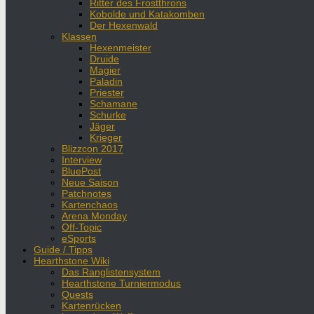
Ritter des Frostthrons
Kobolde und Katakomben
Der Hexenwald
Klassen
Hexenmeister
Druide
Magier
Paladin
Priester
Schamane
Schurke
Jäger
Krieger
Blizzcon 2017
Interview
BluePost
Neue Saison
Patchnotes
Kartenchaos
Arena Monday
Off-Topic
eSports
Guide / Tipps
Hearthstone Wiki
Das Ranglistensystem
Hearthstone Turniermodus
Quests
Kartenrücken