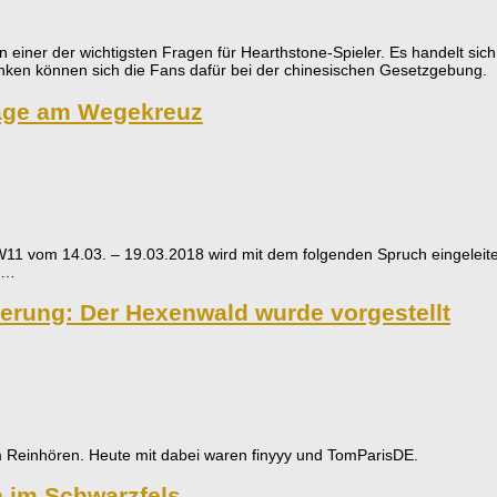
 in einer der wichtigsten Fragen für Hearthstone-Spieler. Es handelt si
nken können sich die Fans dafür bei der chinesischen Gesetzgebung.
age am Wegekreuz
11 vom 14.03. – 19.03.2018 wird mit dem folgenden Spruch eingeleite
 …
terung: Der Hexenwald wurde vorgestellt
eim Reinhören. Heute mit dabei waren finyyy und TomParisDE.
 im Schwarzfels