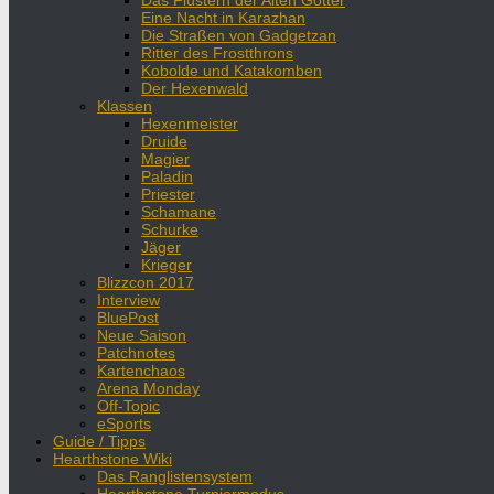
Das Flüstern der Alten Götter
Eine Nacht in Karazhan
Die Straßen von Gadgetzan
Ritter des Frostthrons
Kobolde und Katakomben
Der Hexenwald
Klassen
Hexenmeister
Druide
Magier
Paladin
Priester
Schamane
Schurke
Jäger
Krieger
Blizzcon 2017
Interview
BluePost
Neue Saison
Patchnotes
Kartenchaos
Arena Monday
Off-Topic
eSports
Guide / Tipps
Hearthstone Wiki
Das Ranglistensystem