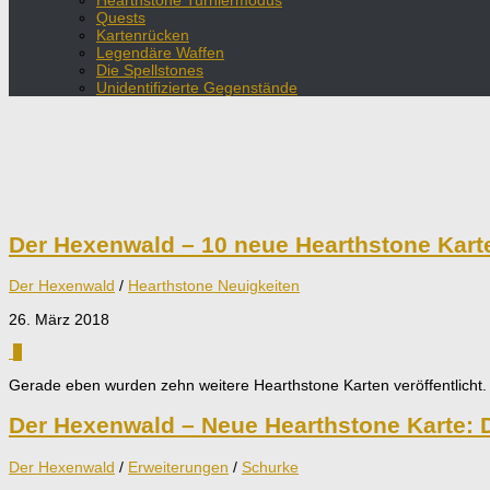
Hearthstone Turniermodus
Quests
Kartenrücken
Legendäre Waffen
Die Spellstones
Unidentifizierte Gegenstände
Der Hexenwald – 10 neue Hearthstone Kart
Der Hexenwald
/
Hearthstone Neuigkeiten
26. März 2018
0
Gerade eben wurden zehn weitere Hearthstone Karten veröffentlicht. 
Der Hexenwald – Neue Hearthstone Karte: D
Der Hexenwald
/
Erweiterungen
/
Schurke