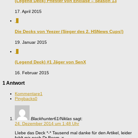
(Legend Deck) Priester von Enclase – Season 13
17. April 2015
0
Die Decks von Yeezer (Sieger des 2. HSNews Cups!)
19. Januar 2015
3
(Legend Deck) #1 Jäger von SenX
16. Februar 2015
1 Antwort
Kommentare
1
Pingbacks
0
Blackhunter61/Niklas
sagt:
24. Dezember 2014 um 1:48 Uhr
LIebe das Deck *-* Tausend mal danke für den Artikel, leider
fehlt mir noch Dr.Boom :s