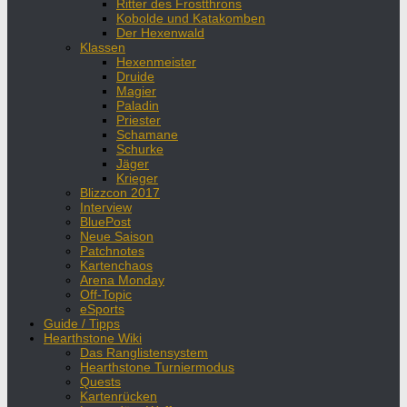
Ritter des Frostthrons
Kobolde und Katakomben
Der Hexenwald
Klassen
Hexenmeister
Druide
Magier
Paladin
Priester
Schamane
Schurke
Jäger
Krieger
Blizzcon 2017
Interview
BluePost
Neue Saison
Patchnotes
Kartenchaos
Arena Monday
Off-Topic
eSports
Guide / Tipps
Hearthstone Wiki
Das Ranglistensystem
Hearthstone Turniermodus
Quests
Kartenrücken