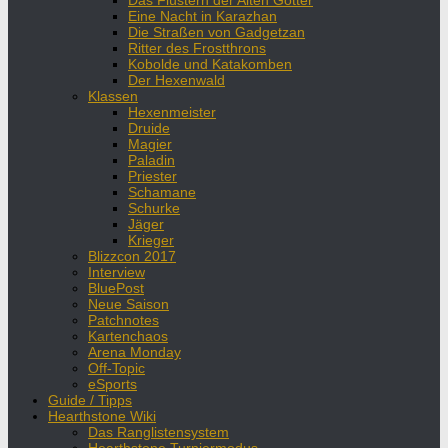
Das Flüstern der Alten Götter
Eine Nacht in Karazhan
Die Straßen von Gadgetzan
Ritter des Frostthrons
Kobolde und Katakomben
Der Hexenwald
Klassen
Hexenmeister
Druide
Magier
Paladin
Priester
Schamane
Schurke
Jäger
Krieger
Blizzcon 2017
Interview
BluePost
Neue Saison
Patchnotes
Kartenchaos
Arena Monday
Off-Topic
eSports
Guide / Tipps
Hearthstone Wiki
Das Ranglistensystem