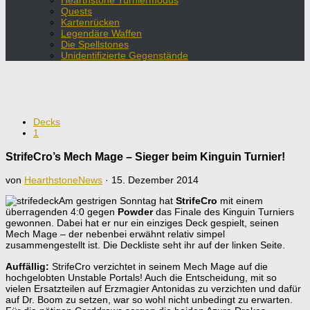
Hearthstone Turniermodus
Quests
Kartenrücken
Legendäre Waffen
Die Spellstones
Unidentifizierte Gegenstände
Decks
1
StrifeCro’s Mech Mage – Sieger beim Kinguin Turnier!
von
HearthstoneNews
·
15. Dezember 2014
Am gestrigen Sonntag hat
StrifeCro
mit einem
überragenden 4:0 gegen
Powder
das Finale des Kinguin Turniers
gewonnen. Dabei hat er nur ein einziges Deck gespielt, seinen
Mech Mage – der nebenbei erwähnt relativ simpel
zusammengestellt ist. Die Deckliste seht ihr auf der linken Seite.
Auffällig:
StrifeCro verzichtet in seinem Mech Mage auf die
hochgelobten Unstable Portals! Auch die Entscheidung, mit so
vielen Ersatzteilen auf Erzmagier Antonidas zu verzichten und dafür
auf Dr. Boom zu setzen, war so wohl nicht unbedingt zu erwarten.