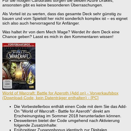
Für die nötigen Carddraws sorgen die beiden Azure Drakes,
ansonsten gibt es keine besonderen Überraschungen.
Als Vorteil ist zu werten, dass das gesamte Deck sehr günstig zu
bauen und vom Spielstil her nicht sonderlich komplex ist – es eignet
sich also auch hervorragend für Anfänger.
Was haltet ihr von dem Mech Mage? Werdet ihr dem Deck eine
Chance geben? Lasst es mich in den Kommentaren wissen!
World of Warcraft: Battle for Azeroth (Add on) - Vorverkaufsbox
(Download-Code, kein Datenträger enthalten) - [PC]
Die Vorbestellerbox enthält einen Code mit dem Sie das Add-
On "World of Warcraft - Battle for Azeroth" direkt am
Erscheinungstag im Sommer 2018 herunterladen können.
Desweiteren bietet der Code umgehend nach Aktivierung
folgende Zusatzinhalte:
Frühzeitiger Zugangsbonus identisch zur Digitalen