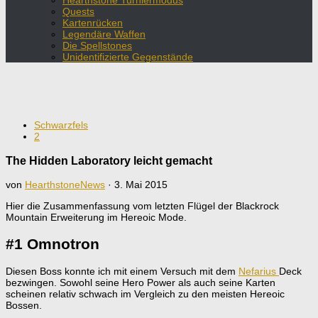
Hearthstone Turniermodus
Quests
Kartenrücken
Legendäre Waffen
Die Spellstones
Unidentifizierte Gegenstände
Schwarzfels
2
The Hidden Laboratory leicht gemacht
von
HearthstoneNews
·
3. Mai 2015
Hier die Zusammenfassung vom letzten Flügel der Blackrock
Mountain Erweiterung im Hereoic Mode.
#1 Omnotron
Diesen Boss konnte ich mit einem Versuch mit dem
Nefarius
Deck
bezwingen. Sowohl seine Hero Power als auch seine Karten
scheinen relativ schwach im Vergleich zu den meisten Hereoic
Bossen.