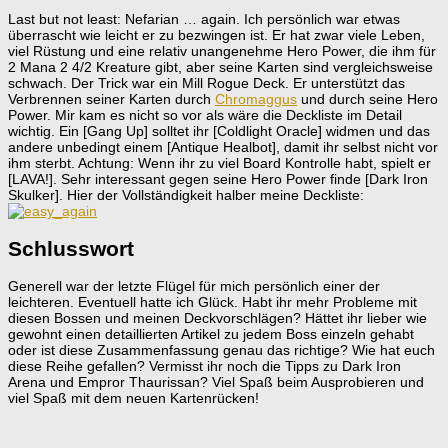
Last but not least: Nefarian … again. Ich persönlich war etwas
überrascht wie leicht er zu bezwingen ist. Er hat zwar viele Leben,
viel Rüstung und eine relativ unangenehme Hero Power, die ihm für
2 Mana 2 4/2 Kreature gibt, aber seine Karten sind vergleichsweise
schwach. Der Trick war ein Mill Rogue Deck. Er unterstützt das
Verbrennen seiner Karten durch
Chromaggus
und durch seine Hero
Power. Mir kam es nicht so vor als wäre die Deckliste im Detail
wichtig. Ein [Gang Up] solltet ihr [Coldlight Oracle] widmen und das
andere unbedingt einem [Antique Healbot], damit ihr selbst nicht vor
ihm sterbt. Achtung: Wenn ihr zu viel Board Kontrolle habt, spielt er
[LAVA!]. Sehr interessant gegen seine Hero Power finde [Dark Iron
Skulker]. Hier der Vollständigkeit halber meine Deckliste:
Schlusswort
Generell war der letzte Flügel für mich persönlich einer der
leichteren. Eventuell hatte ich Glück. Habt ihr mehr Probleme mit
diesen Bossen und meinen Deckvorschlägen? Hättet ihr lieber wie
gewohnt einen detaillierten Artikel zu jedem Boss einzeln gehabt
oder ist diese Zusammenfassung genau das richtige? Wie hat euch
diese Reihe gefallen? Vermisst ihr noch die Tipps zu Dark Iron
Arena und Empror Thaurissan? Viel Spaß beim Ausprobieren und
viel Spaß mit dem neuen Kartenrücken!