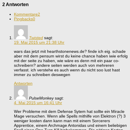
2 Antworten
Kommentare
2
Pingbacks
0
Twisted
sagt:
19. Mai 2015 um 21:38 Uhr
wars das jetzt mit hearthstonenews.de? finde ich eig. schade
aber mit dem pensum wirst du keine chance haben iwie erfolg
mit der seite zu haben, wie wäre es denn mit ein paar co-
schreibern? andere seiten werden auch von mehreren
verfasst. ich verstehe es auch wenn du nicht soo lust hast
immer zu schreiben deswegen
Antworten
PulseMonkey
sagt:
4. Mai 2015 um 16:41 Uhr
Wer Probleme mit dem Defense Sytem hat sollte ein Miracle
Mage versuchen. Wenn alle Spells mithilfe von Elektron (?) 3
weniger kosten dann kann man mit einem Sorcerers
Apprentice, einem Archmage Antonidas und einem beliebigen
Spell einen One Turn Kill hinbekommen. Die nötigen Karten