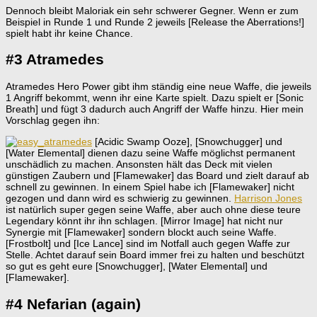
Dennoch bleibt Maloriak ein sehr schwerer Gegner. Wenn er zum
Beispiel in Runde 1 und Runde 2 jeweils [Release the Aberrations!]
spielt habt ihr keine Chance.
#3 Atramedes
Atramedes Hero Power gibt ihm ständig eine neue Waffe, die jeweils
1 Angriff bekommt, wenn ihr eine Karte spielt. Dazu spielt er [Sonic
Breath] und fügt 3 dadurch auch Angriff der Waffe hinzu. Hier mein
Vorschlag gegen ihn:
[Acidic Swamp Ooze], [Snowchugger] und
[Water Elemental] dienen dazu seine Waffe möglichst permanent
unschädlich zu machen. Ansonsten hält das Deck mit vielen
günstigen Zaubern und [Flamewaker] das Board und zielt darauf ab
schnell zu gewinnen. In einem Spiel habe ich [Flamewaker] nicht
gezogen und dann wird es schwierig zu gewinnen.
Harrison Jones
ist natürlich super gegen seine Waffe, aber auch ohne diese teure
Legendary könnt ihr ihn schlagen. [Mirror Image] hat nicht nur
Synergie mit [Flamewaker] sondern blockt auch seine Waffe.
[Frostbolt] und [Ice Lance] sind im Notfall auch gegen Waffe zur
Stelle. Achtet darauf sein Board immer frei zu halten und beschützt
so gut es geht eure [Snowchugger], [Water Elemental] und
[Flamewaker].
#4 Nefarian (again)