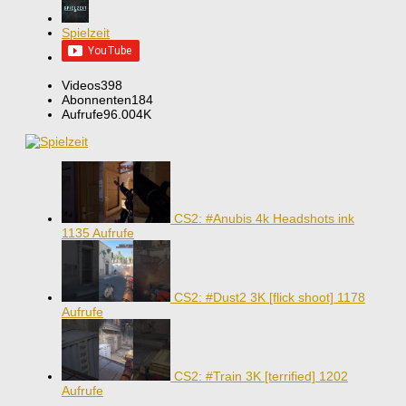
Spielzeit
Videos
398
Abonnenten
184
Aufrufe
96.004K
CS2: #Anubis 4k Headshots ink
1135 Aufrufe
CS2: #Dust2 3K [flick shoot]
1178
Aufrufe
CS2: #Train 3K [terrified]
1202
Aufrufe