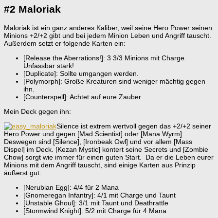
#2 Maloriak
Maloriak ist ein ganz anderes Kaliber, weil seine Hero Power seinen
Minions +2/+2 gibt und bei jedem Minion Leben und Angriff tauscht.
Außerdem setzt er folgende Karten ein:
[Release the Aberrations!]: 3 3/3 Minions mit Charge.
Unfassbar stark!
[Duplicate]: Sollte umgangen werden.
[Polymorph]: Große Kreaturen sind weniger mächtig gegen
ihn.
[Counterspell]: Achtet auf eure Zauber.
Mein Deck gegen ihn:
Silence ist extrem wertvoll gegen das +2/+2 seiner
Hero Power und gegen [Mad Scientist] oder [Mana Wyrm].
Deswegen sind [Silence], [Ironbeak Owl] und vor allem [Mass
Dispel] im Deck. [Kezan Mystic] kontert seine Secrets und [Zombie
Chow] sorgt wie immer für einen guten Start. Da er die Leben eurer
Minions mit dem Angriff tauscht, sind einige Karten aus Prinzip
äußerst gut:
[Nerubian Egg]: 4/4 für 2 Mana
[Gnomeregan Infantry]: 4/1 mit Charge und Taunt
[Unstable Ghoul]: 3/1 mit Taunt und Deathrattle
[Stormwind Knight]: 5/2 mit Charge für 4 Mana