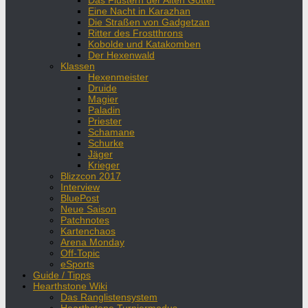
Das Flüstern der Alten Götter
Eine Nacht in Karazhan
Die Straßen von Gadgetzan
Ritter des Frostthrons
Kobolde und Katakomben
Der Hexenwald
Klassen
Hexenmeister
Druide
Magier
Paladin
Priester
Schamane
Schurke
Jäger
Krieger
Blizzcon 2017
Interview
BluePost
Neue Saison
Patchnotes
Kartenchaos
Arena Monday
Off-Topic
eSports
Guide / Tipps
Hearthstone Wiki
Das Ranglistensystem