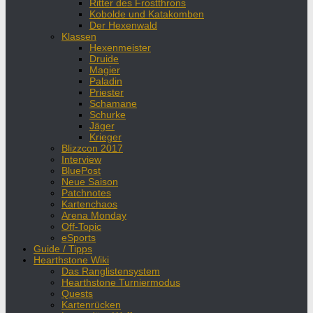
Ritter des Frostthrons
Kobolde und Katakomben
Der Hexenwald
Klassen
Hexenmeister
Druide
Magier
Paladin
Priester
Schamane
Schurke
Jäger
Krieger
Blizzcon 2017
Interview
BluePost
Neue Saison
Patchnotes
Kartenchaos
Arena Monday
Off-Topic
eSports
Guide / Tipps
Hearthstone Wiki
Das Ranglistensystem
Hearthstone Turniermodus
Quests
Kartenrücken