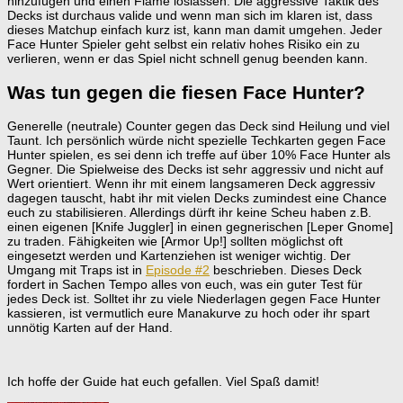
hinzufügen und einen Flame loslassen. Die aggressive Taktik des
Decks ist durchaus valide und wenn man sich im klaren ist, dass
dieses Matchup einfach kurz ist, kann man damit umgehen. Jeder
Face Hunter Spieler geht selbst ein relativ hohes Risiko ein zu
verlieren, wenn er das Spiel nicht schnell genug beenden kann.
Was tun gegen die fiesen Face Hunter?
Generelle (neutrale) Counter gegen das Deck sind Heilung und viel
Taunt. Ich persönlich würde nicht spezielle Techkarten gegen Face
Hunter spielen, es sei denn ich treffe auf über 10% Face Hunter als
Gegner. Die Spielweise des Decks ist sehr aggressiv und nicht auf
Wert orientiert. Wenn ihr mit einem langsameren Deck aggressiv
dagegen tauscht, habt ihr mit vielen Decks zumindest eine Chance
euch zu stabilisieren. Allerdings dürft ihr keine Scheu haben z.B.
einen eigenen [Knife Juggler] in einen gegnerischen [Leper Gnome]
zu traden. Fähigkeiten wie [Armor Up!] sollten möglichst oft
eingesetzt werden und Kartenziehen ist weniger wichtig. Der
Umgang mit Traps ist in
Episode #2
beschrieben. Dieses Deck
fordert in Sachen Tempo alles von euch, was ein guter Test für
jedes Deck ist. Solltet ihr zu viele Niederlagen gegen Face Hunter
kassieren, ist vermutlich eure Manakurve zu hoch oder ihr spart
unnötig Karten auf der Hand.
Ich hoffe der Guide hat euch gefallen. Viel Spaß damit!