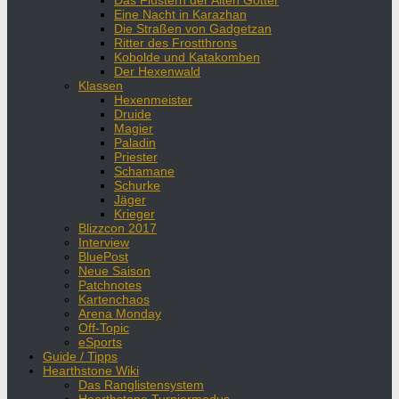
Das Flüstern der Alten Götter
Eine Nacht in Karazhan
Die Straßen von Gadgetzan
Ritter des Frostthrons
Kobolde und Katakomben
Der Hexenwald
Klassen
Hexenmeister
Druide
Magier
Paladin
Priester
Schamane
Schurke
Jäger
Krieger
Blizzcon 2017
Interview
BluePost
Neue Saison
Patchnotes
Kartenchaos
Arena Monday
Off-Topic
eSports
Guide / Tipps
Hearthstone Wiki
Das Ranglistensystem