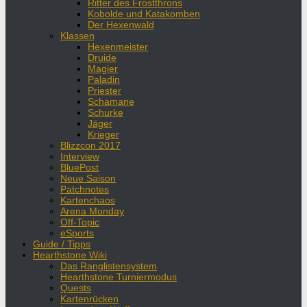
Ritter des Frostthrons
Kobolde und Katakomben
Der Hexenwald
Klassen
Hexenmeister
Druide
Magier
Paladin
Priester
Schamane
Schurke
Jäger
Krieger
Blizzcon 2017
Interview
BluePost
Neue Saison
Patchnotes
Kartenchaos
Arena Monday
Off-Topic
eSports
Guide / Tipps
Hearthstone Wiki
Das Ranglistensystem
Hearthstone Turniermodus
Quests
Kartenrücken