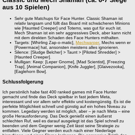
aus 10 Spielen)
Sehr gute Matchups für Face Hunter. Classic Shaman ist
relativ langsam und füllt das Board mit schwächeren Minions
wie [Haunted Creeper] und Totems, was gut für euch ist.
Mech Shaman ist ein sehr aggressives Deck, aber kann nicht
mit dem direkten Schaden des Face Hunters mithalten.
Targets: [Whirling Zap-o-matic],
Mechwarper
, Mechs wenn er
[Powermace] hat, ansonsten meistens alles ignorieren.
Silence: [Sludge Belcher] > Taunt > [Piloted Shredder] >
[Haunted Creeper].
Mulligan: Keep: [Leper Gnome], [Mad Scientist], [Freezing
Trap], [Animal Companion], [Knife Juggler], [Glaivezooka],
[Eaglehorn Bow].
Schlussfolgerung
Ich persönlich habe fast 400 ranked games mit Face Hunter
gemacht und finde das Deck spielbar in fast jedem Meta,
interessant und vor allem sehr effektiv und kostengünstig. Es ist die
perfekte Möglichkeit schnell und günstig auf ein hohes Niveau zu
kommen. Legedary werden ist möglich, aber – je nach Meta – eine
große Herausforderung. Das Deck genießt einen äußerst
schlechten Ruf, weil es darauf ausgelegt ist das Spiel schnell zu
beenden und dem Gegner wenig Zeit lässt seine Strategie zu
entfalten. Viele Gegner werden euch nach einer Niederlage