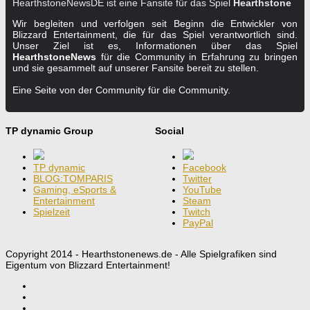
HearthstoneNewsDE ist eine Fansite für das Spiel
Hearthstone
Wir begleiten und verfolgen seit Beginn die Entwickler von
Blizzard Entertainment, die für das Spiel verantwortlich sind.
Unser Ziel ist es, Informationen über das Spiel
HearthstoneNews
für die Community in Erfahrung zu bringen
und sie gesammelt auf unserer Fansite bereit zu stellen.
Eine Seite von der Community für die Community.
TP dynamic Group
Social
TP dynamic
Facebook
BLOG:TOMPARIS
Twitter
Gaming, eSports &
YouTube
Entertainment
Steam
Spielzeit
Twitch
PayPal
Copyright 2014 - Hearthstonenews.de - Alle Spielgrafiken sind
Eigentum von Blizzard Entertainment!